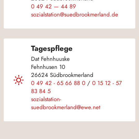
0 49 42 — 44 89
sozialstation@suedbrookmerland.de
Tagespflege
Dat Fehnhuuske
Fehnhusen 10
26624 Südbrookmerland
0 49 42 - 65 66 88 0
/
0 15 12 - 57
83 84 5
sozialstation-
suedbrookmerland@ewe.net